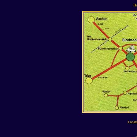
He
Locati